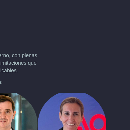
erno, con plenas
limitaciones que
licables.
s: