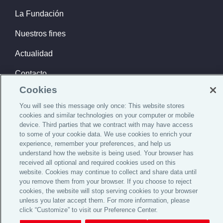
La Fundación
Nuestros fines
Actualidad
Contacto
Cookies
You will see this message only once: This website stores
cookies and similar technologies on your computer or mobile
Registro de Fundaciones del Ministerio de Sanidad,Servicios
device. Third parties that we contract with may have access
Sociales e Igualdad, bajo el número 28-1775
to some of your cookie data. We use cookies to enrich your
experience, remember your preferences, and help us
Aviso legal
Política de privacidad
Política de cookies
understand how the website is being used. Your browser has
received all optional and required cookies used on this
website. Cookies may continue to collect and share data until
you remove them from your browser. If you choose to reject
cookies, the website will stop serving cookies to your browser
unless you later accept them. For more information, please
click “Customize” to visit our Preference Center.