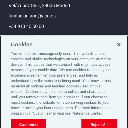
Velázquez 86D, 28006 Madrid
fundacion.aon@aon.es
+34 913 40 50 00
@ Copyright 2024 Fundación Aon España
Cookies
You will see this message only once: This website stores
cookies and similar technologies on your computer or mobile
La Fundación
device. Third parties that we contract with may have access
to some of your cookie data. We use cookies to enrich your
Nuestros fines
experience, remember your preferences, and help us
understand how the website is being used. Your browser has
received all optional and required cookies used on this
Actualidad
website. Cookies may continue to collect and share data
until you remove them from your browser. If you choose to
Contacto
reject cookies, the website will stop serving cookies to your
browser unless you later accept them. For more information,
please click “Customize” to visit our Preference Center.
Registro de Fundaciones del Ministerio de Sanidad,Servicios
Customize
Reject All