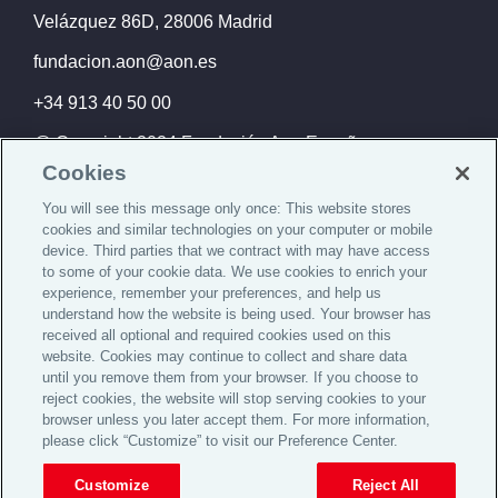
Velázquez 86D, 28006 Madrid
fundacion.aon@aon.es
+34 913 40 50 00
@ Copyright 2024 Fundación Aon España
Cookies
You will see this message only once: This website stores
cookies and similar technologies on your computer or mobile
La Fundación
device. Third parties that we contract with may have access
to some of your cookie data. We use cookies to enrich your
Nuestros fines
experience, remember your preferences, and help us
understand how the website is being used. Your browser has
received all optional and required cookies used on this
Actualidad
website. Cookies may continue to collect and share data
until you remove them from your browser. If you choose to
Contacto
reject cookies, the website will stop serving cookies to your
browser unless you later accept them. For more information,
please click “Customize” to visit our Preference Center.
Registro de Fundaciones del Ministerio de Sanidad,Servicios
Customize
Reject All